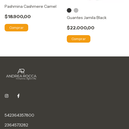
Pashmina Cashmere Camel
$18.900,00
Guantes Jamila Black
$22.000,00
Comprar
Comprar
542364357800
2364573282