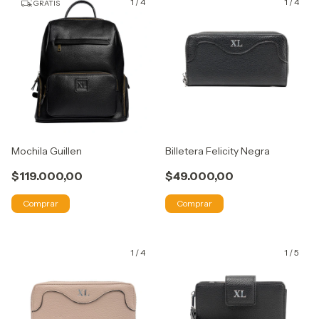
1
/
4
1
/
4
GRATIS
Mochila Guillen
Billetera Felicity Negra
$119.000,00
$49.000,00
Comprar
Comprar
1
/
4
1
/
5