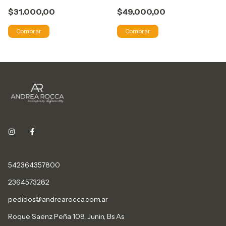
$31.000,00
$49.000,00
Comprar
Comprar
542364357800
2364573282
pedidos@andrearocca.com.ar
Roque Saenz Peña 108, Junin, Bs As