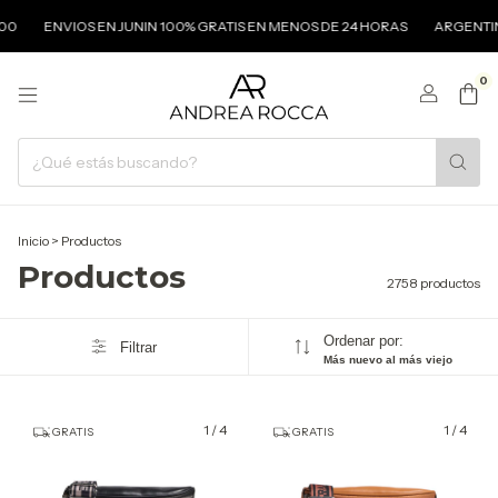
NVIOS EN JUNIN 100% GRATIS EN MENOS DE 24 HORAS
ARGENTINA ENVÍO
0
Inicio
>
Productos
Productos
2758 productos
Ordenar por:
Filtrar
Más nuevo al más viejo
1
/
4
1
/
4
GRATIS
GRATIS