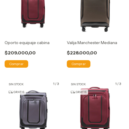
Oporto equipaje cabina
Valija Manchester Mediana
$209.000,00
$228.000,00
Comprar
Comprar
1
/
3
1
/
3
SIN STOCK
SIN STOCK
GRATIS
GRATIS