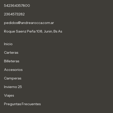
542364357800
2364573282
pedidos@andrearocca.com.ar
Roque Saenz Peña 108, Junin, Bs As
Inicio
Carteras
Billeteras
Accesorios
Camperas
Invierno 25
Viajes
Preguntas Frecuentes