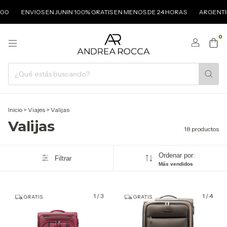
ENVIOS EN JUNIN 100% GRATIS EN MENOS DE 24 HORAS
ARGENTINA 
0
Inicio
>
Viajes
>
Valijas
Valijas
18 productos
Ordenar por:
Filtrar
Más vendidos
1
/
3
1
/
4
GRATIS
GRATIS