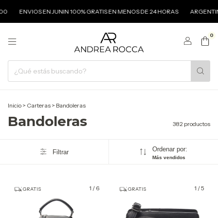
ENVIOS EN JUNIN 100% GRATIS EN MENOS DE 24 HORAS
ARGENTINA ENVÍ
0
Inicio
>
Carteras
>
Bandoleras
Bandoleras
382 productos
Ordenar por:
Filtrar
Más vendidos
1
/
6
1
/
5
GRATIS
GRATIS