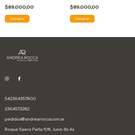
$89.000,00
$89.000,00
Comprar
Comprar
542364357800
2364573282
pedidos@andrearocca.com.ar
Roque Saenz Peña 108, Junin, Bs As