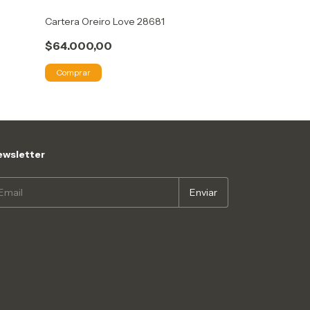
Cartera Oreiro Love 28681
Bandolera ge
$64.000,00
$49.000,00
Comprar
Comprar
wsletter