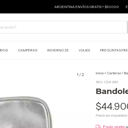
ARGENTINA ENVÍOS GRATIS + $50.000
ENVI
RIOS
CAMPERAS
INVIERNO 25
VIAJES
PREGUNTAS FR
Inicio
>
Carteras
>
Ba
1
/
2
SKU:
C24-340
Bandole
$44.90
Precio sin impuestos
Envío gratis
s