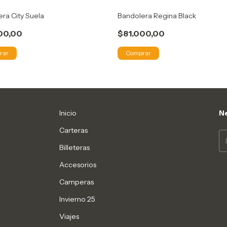
ra City Suela
Bandolera Regina Black
00,00
$81.000,00
rar
Comprar
Inicio
Ne
Carteras
Billeteras
Accesorios
Camperas
Invierno 25
Viajes