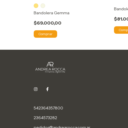
Bandole
Bandolera Gemma
$81.0
$69.000,00
Comp
Comprar
542364357800
2364573282
pedidos@andrearocca.com.ar