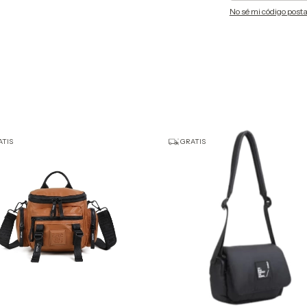
No sé mi código posta
TIS
GRATIS