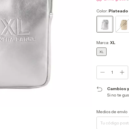
Color:
Plateado
Marca:
XL
XL
Cambios y
Si no te gu
Entregas para el CP:
Medios de envío