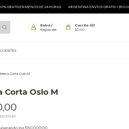
 GRATIS EN MENOS DE 24 HORAS
ARGENTINA ENVÍOS GRATIS + $50.000
Entrá
/
Carrito
(
0
)
Registráte
$0,00
ECUENTES
lletera Corta Oslo M
ra Corta Oslo M
0,00
$25.619,83
uperando los
$50.000,00