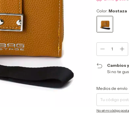
Color:
Mostaza
Cambios y
Si no te gu
Entregas para el CP:
Medios de envío
No sé mi código posta