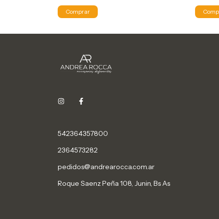
Comprar
Comp
542364357800
2364573282
pedidos@andrearocca.com.ar
Roque Saenz Peña 108, Junin, Bs As