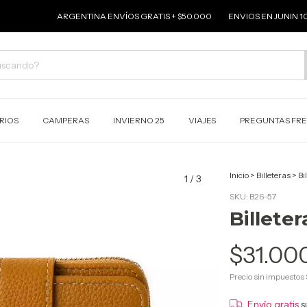
ARGENTINA ENVÍOS GRATIS + $50.000
ENVIOS EN JUNIN 100%
RIOS
CAMPERAS
INVIERNO 25
VIAJES
PREGUNTAS FR
Inicio
>
Billeteras
>
Bi
1
/
3
SKU:
B26-57
Billete
$31.00
Precio sin impuestos
Envío gratis
s