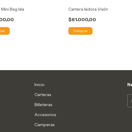
 Mini Bag Isla
Cartera Isidora Visón
00,00
$61.000,00
rar
Comprar
Inicio
Ne
Carteras
Billeteras
Accesorios
Camperas