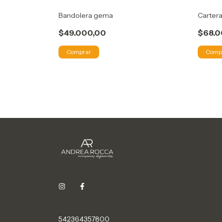
Bandolera gema
Cartera
$49.000,00
$68.0
Comprar
Comp
542364357800