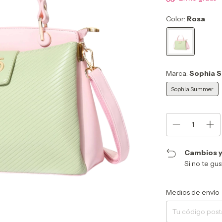
Color:
Rosa
Marca:
Sophia 
Sophia Summer
Cambios y
Si no te gu
Entregas para el CP:
Medios de envío