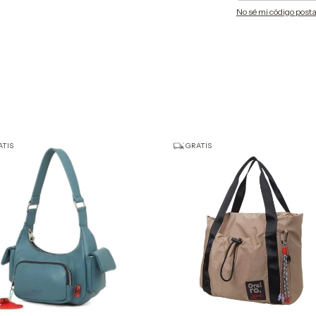
No sé mi código posta
TIS
GRATIS