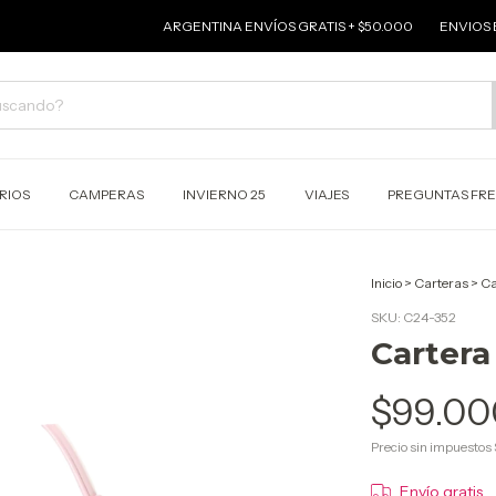
ARGENTINA ENVÍOS GRATIS + $50.000
ENVIOS EN JUNIN
RIOS
CAMPERAS
INVIERNO 25
VIAJES
PREGUNTAS FR
Inicio
>
Carteras
>
Ca
SKU:
C24-352
Cartera 
$99.00
Precio sin impuestos
Envío gratis