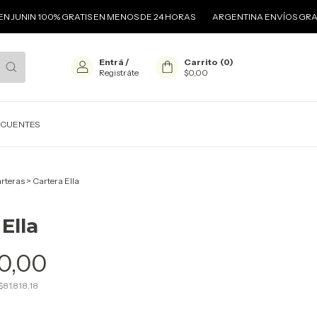
 100% GRATIS EN MENOS DE 24 HORAS
ARGENTINA ENVÍOS GRATIS + $50
Entrá
/
Carrito
(
0
)
Registráte
$0,00
ECUENTES
rteras
>
Cartera Ella
Ella
0,00
$81.818,18