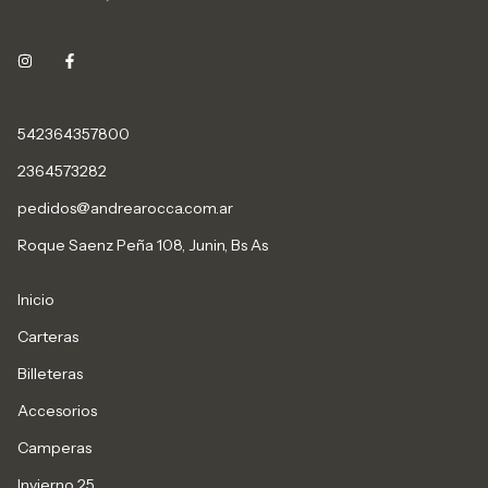
542364357800
2364573282
pedidos@andrearocca.com.ar
Roque Saenz Peña 108, Junin, Bs As
Inicio
Carteras
Billeteras
Accesorios
Camperas
Invierno 25