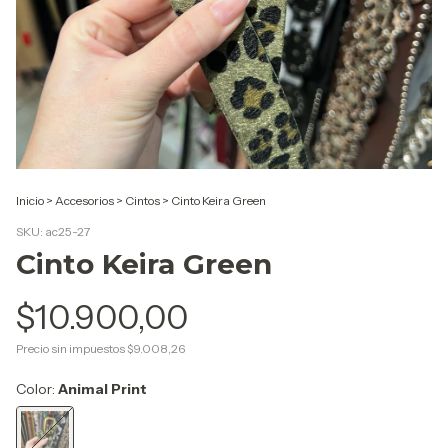
Inicio
>
Accesorios
>
Cintos
>
Cinto Keira Green
SKU:
ac25-27
Cinto Keira Green
$10.900,00
Precio sin impuestos
$9.008,26
Color:
Animal Print