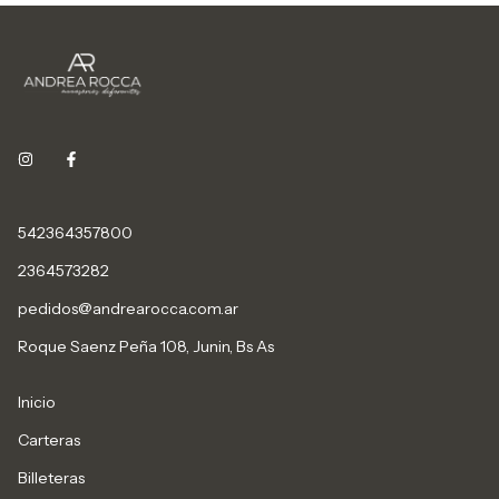
542364357800
2364573282
pedidos@andrearocca.com.ar
Roque Saenz Peña 108, Junin, Bs As
Inicio
Carteras
Billeteras