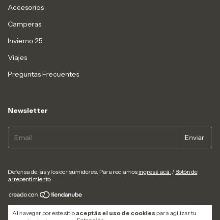
Accesorios
Camperas
Invierno 25
Viajes
Preguntas Frecuentes
Newsletter
Defensa de las y los consumidores. Para reclamos
ingresá acá.
/
Botón de
arrepentimiento
Copyright Andrea Rocca - 27243470728 - 2026. Todos los derechos
Al navegar por este sitio
aceptás el uso de cookies
para agilizar tu
reservados.