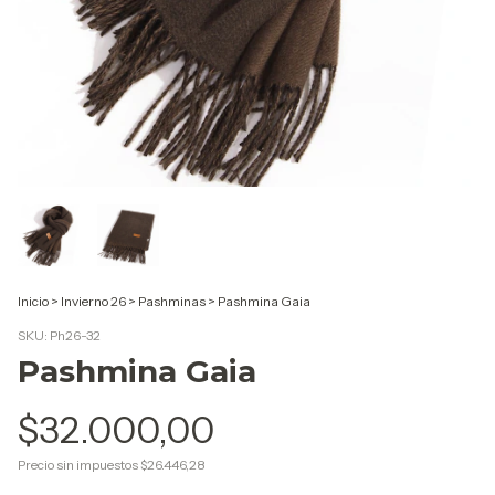
Inicio
>
Invierno 26
>
Pashminas
>
Pashmina Gaia
SKU:
Ph26-32
Pashmina Gaia
$32.000,00
Precio sin impuestos
$26.446,28