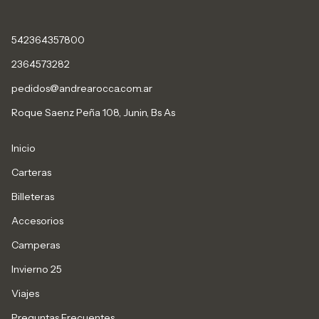
542364357800
2364573282
pedidos@andrearocca.com.ar
Roque Saenz Peña 108, Junin, Bs As
Inicio
Carteras
Billeteras
Accesorios
Camperas
Invierno 25
Viajes
Preguntas Frecuentes