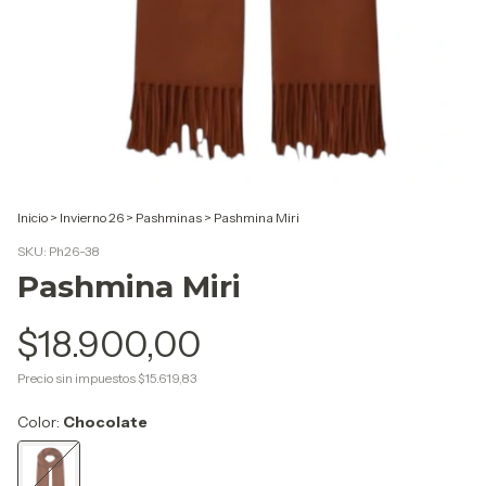
Inicio
>
Invierno 26
>
Pashminas
>
Pashmina Miri
SKU:
Ph26-38
Pashmina Miri
$18.900,00
Precio sin impuestos
$15.619,83
Color:
Chocolate